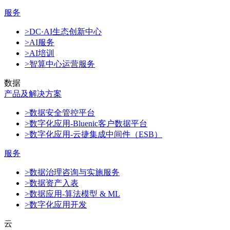
服务
>DC·AI生态创新中心
>AI服务
>AI培训
>智算中心运营服务
数据
产品及解决方案
>数据安全管控平台
>数字化应用-Bluenic客户数据平台
>数字化应用-云捷集成中间件（ESB）
服务
>数据治理咨询与实施服务
>数据资产入表
>数据应用-算法模型 & ML
>数字化应用开发
云